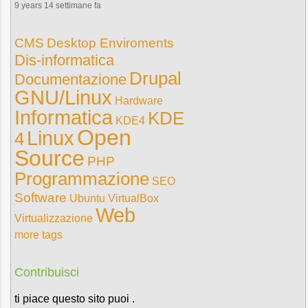
9 years 14 settimane fa
CMS
Desktop Enviroments
Dis-informatica
Drupal
Documentazione
GNU/Linux
Hardware
Informatica
KDE
KDE4
Open
Linux
4
Source
PHP
Programmazione
SEO
Software
Ubuntu
VirtualBox
Web
Virtualizzazione
more tags
Contribuisci
ti piace questo sito puoi .