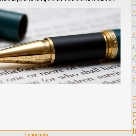
C
8 
Ot
9 
È
9 
C
9 
È
9 
I
9 
G
9 
C
9 
D
D
Leggi tutto