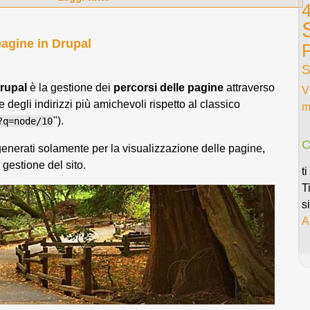
pagine in Drupal
S
rupal
è la gestione dei
percorsi delle pagine
attraverso
V
degli indirizzi più amichevoli rispetto al classico
m
").
?q=node/10
C
enerati solamente per la visualizzazione delle pagine,
gestione del sito.
t
T
s
A