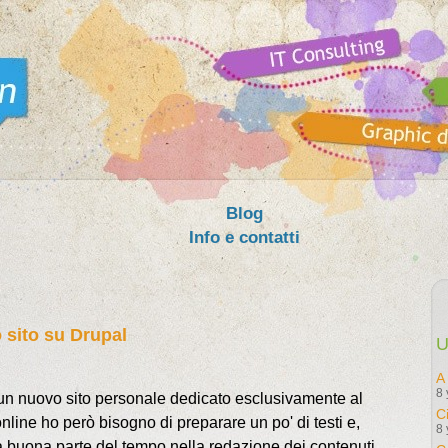
Blog
Info e contatti
 sito su Drupal
U
A
8 
 un nuovo sito personale dedicato esclusivamente al
C
online ho però bisogno di preparare un po' di testi e,
8 
a buona parte del tempo nella redazione dei contenuti.