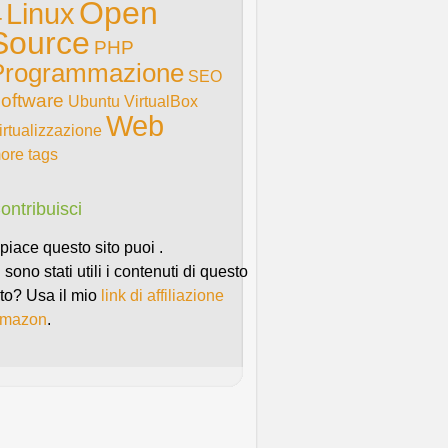
Open
Linux
4
Source
PHP
Programmazione
SEO
oftware
Ubuntu
VirtualBox
Web
irtualizzazione
ore tags
ontribuisci
i piace questo sito puoi .
i sono stati utili i contenuti di questo
ito? Usa il mio
link di affiliazione
mazon
.