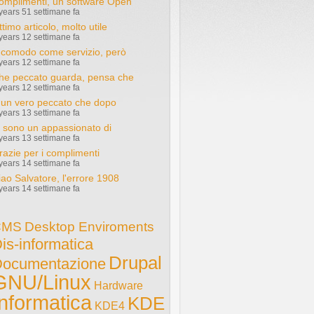
omplimenti, un software Open
years 51 settimane fa
timo articolo, molto utile
years 12 settimane fa
 comodo come servizio, però
years 12 settimane fa
he peccato guarda, pensa che
years 12 settimane fa
 un vero peccato che dopo
years 13 settimane fa
o sono un appassionato di
years 13 settimane fa
razie per i complimenti
years 14 settimane fa
iao Salvatore, l'errore 1908
years 14 settimane fa
CMS
Desktop Enviroments
is-informatica
Drupal
ocumentazione
GNU/Linux
Hardware
Informatica
KDE
KDE4