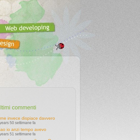
ltimi commenti
 me invece dispiace davvero
years 50 settimane fa
iao io anzi tempo avevo
years 51 settimane fa