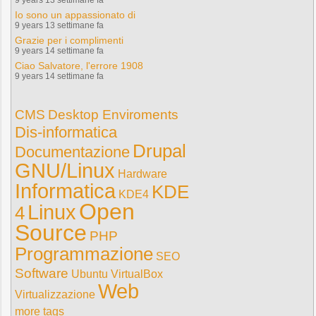
9 years 13 settimane fa
Io sono un appassionato di
9 years 13 settimane fa
Grazie per i complimenti
9 years 14 settimane fa
Ciao Salvatore, l'errore 1908
9 years 14 settimane fa
CMS
Desktop Enviroments
Dis-informatica
Drupal
Documentazione
GNU/Linux
Hardware
Informatica
KDE
KDE4
Open
Linux
4
Source
PHP
Programmazione
SEO
Software
Ubuntu
VirtualBox
Web
Virtualizzazione
more tags